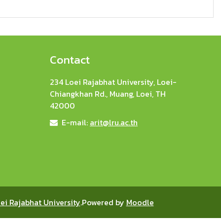
Contact
234 Loei Rajabhat University, Loei-
Chiangkhan Rd., Muang, Loei, TH
42000
E-mail:
arit@lru.ac.th
ei Rajabhat University
.Powered by
Moodle