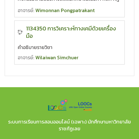
และทฤษฎี วิชาวิทยาศาสตร์ (ฟิสิกส์ เคมี ชีววิทยา
อาจารย์:
Wimonnan Pongpatrakant
และโลก อวกาศ ดาราศาสตร์) การเชื่อมโยงเนื้อหา
ระหว่าง ๔ สาระวิชา การปฏิบัติการเชิงวิทยาศาสตร์
การวิเคราะห์ ให้เหตุผล การประยุกต์แนวคิดทาง
1134350 การวิเคราะห์ทางเคมีด้วยเครื่อง
วิทยาศาสตร์และคณิตศาสตร์ เพื่ออธิบาย ทำนาย
มือ
ปรากฏการณ์ต่างๆ ภายใต้บริบทที่แตกต่างกัน การ
ใช้งาน การจัดการ การเข้าถึงเทคโนโลยี การ
คำอธิบายรายวิชา
ออกแบบสิ่งประดิษฐ์ การสร้างเทคโนโลยีโดย
อาจารย์:
Wilaiwan Simchuer
ประยุกต์ใช้ความรู้วิทยาศาสตร์ คณิตศาสตร์ และ
เทคโนโลยีที่มีอยู่อย่างคุ้มค่า
ระบบการเรียนการสอนออนไลน์ (เฉพาะ) นักศึกษามหาวิทยาลัย
ราชภัฏเลย