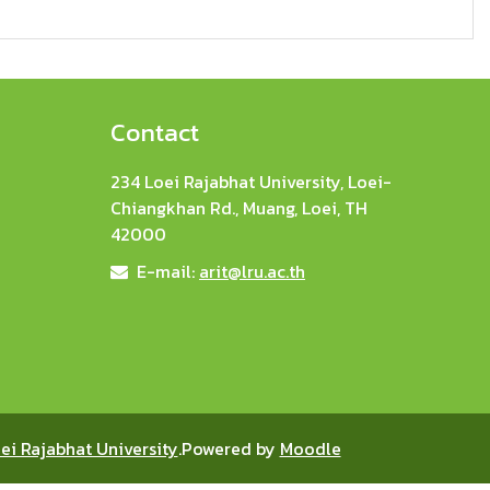
Contact
234 Loei Rajabhat University, Loei-
Chiangkhan Rd., Muang, Loei, TH
42000
E-mail:
arit@lru.ac.th
ei Rajabhat University
.Powered by
Moodle