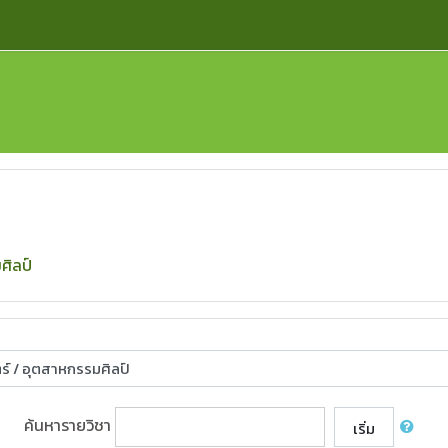
ศิลป์
ค้นหารายวิชา
เริ่ม