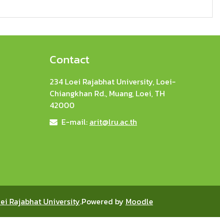
Contact
234 Loei Rajabhat University, Loei-
Chiangkhan Rd., Muang, Loei, TH
42000
E-mail:
arit@lru.ac.th
ei Rajabhat University
.Powered by
Moodle